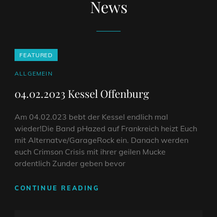
News
FEATURED
CAT
ALLGEMEIN
LINKS
04.02.2023 Kessel Offenburg
Am 04.02.023 bebt der Kessel endlich mal
wieder!Die Band pHazed auf Frankreich heizt Euch
mit Alternatve/GarageRock ein. Danach werden
euch Crimson Crisis mit ihrer geilen Mucke
ordentlich Zunder geben bevor
04.02.2023
CONTINUE READING
KESSEL
OFFENBURG