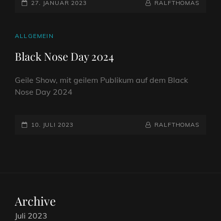
POSTED-
BY
BYLINE
27. JANUAR 2023
RALFTHOMAS
ON
LINE
CAT
ALLGEMEIN
LINKS
Black Nose Day 2024
Geile Show, mit geilem Publikum auf dem Black
Nose Day 2024
POSTED-
BY
BYLINE
10. JULI 2023
RALFTHOMAS
ON
LINE
Archive
Juli 2023