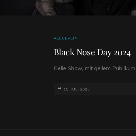
CAT
ALLGEMEIN
LINKS
Black Nose Day 2024
Geile Show, mit geilem Publiku
POSTED-
10. JULI 2023
ON